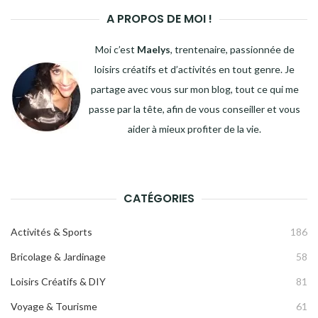
RECH
A PROPOS DE MOI !
Moi c’est
Maelys
, trentenaire, passionnée de
loisirs créatifs et d’activités en tout genre. Je
partage avec vous sur mon blog, tout ce qui me
passe par la tête, afin de vous conseiller et vous
aider à mieux profiter de la vie.
CATÉGORIES
Activités & Sports
186
Bricolage & Jardinage
58
Loisirs Créatifs & DIY
81
Voyage & Tourisme
61