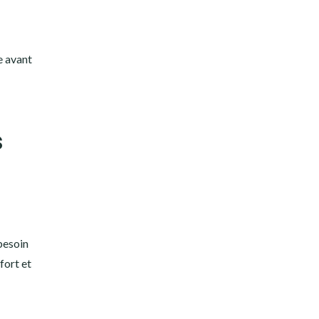
e avant
s
besoin
fort et