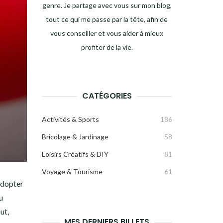
genre. Je partage avec vous sur mon blog,
tout ce qui me passe par la tête, afin de
vous conseiller et vous aider à mieux
profiter de la vie.
CATÉGORIES
Activités & Sports
186
Bricolage & Jardinage
58
Loisirs Créatifs & DIY
81
Voyage & Tourisme
61
adopter
u
ut,
MES DERNIERS BILLETS