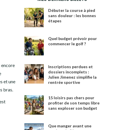
Débuter la course à pied
sans douleur : les bonnes
étapes
Quel budget prévoir pour
commencer le golf ?
u encore
Inscriptions perdues et
dossiers incomplets :
e
Julien Jimenez simplifie la
s et une
rentrée sportive
s bras.
15 loisirs pas chers pour
est
profiter de son temps libre
sans exploser son budget
Que manger avant une