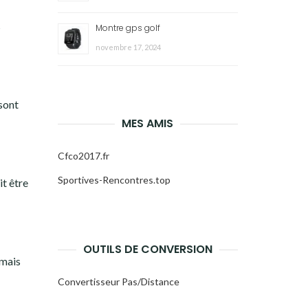
s
Montre gps golf
novembre 17, 2024
 sont
MES AMIS
Cfco2017.fr
Sportives-Rencontres.top
it être
OUTILS DE CONVERSION
 mais
Convertisseur Pas/Distance