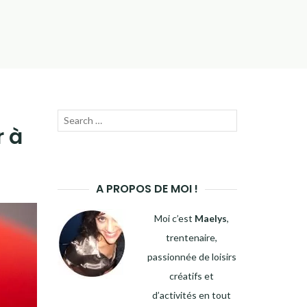
Recherche
LANCER
r à
pour
LA
:
RECHERCHE
A PROPOS DE MOI !
Moi c’est
Maelys
,
trentenaire,
passionnée de loisirs
créatifs et
d’activités en tout